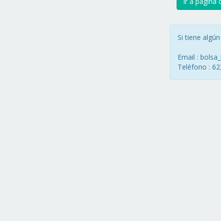
Ir a página d
Si tiene algú
Email : bolsa
Teléfono : 62