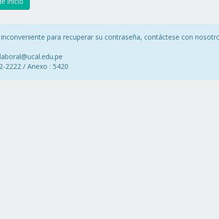
e inicio
n inconveniente para recuperar su contraseña, contáctese con nosotro
_laboral@ucal.edu.pe
2-2222 / Anexo : 5420