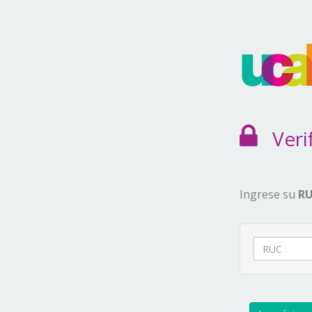
Verif
Ingrese su
R